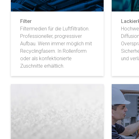
Filter
Lackierk
Filtermedien für die Luftfiltration.
Hochwer
Professioneller, progressiver
Diffusion
Aufbau. Wenn immer möglich mit
Overspr
Recyclingfasern. In Rollenform
Sicherh
oder als konfektionierte
und verl
Zuschnitte erhältlich.