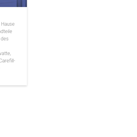
m Hause
dteile
 des
atte,
arefill-
-