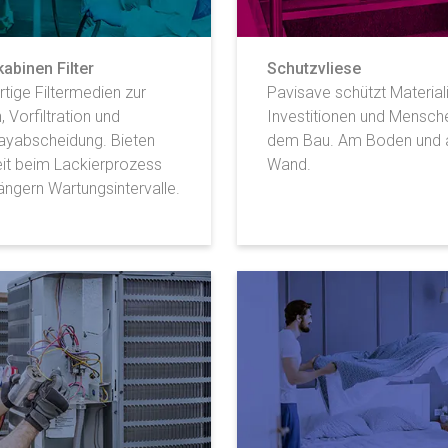
abinen Filter
Schutzvliese
tige Filtermedien zur
Pavisave schützt Materiali
, Vorfiltration und
Investitionen und Mensch
ayabscheidung. Bieten
dem Bau. Am Boden und 
eit beim Lackierprozess
Wand.
ängern Wartungsintervalle.