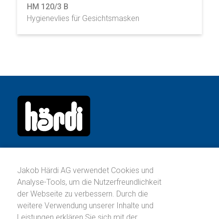
HM 120/3 B
Hygienevlies für Gesichtsmasken
Jakob Härdi AG
Köllikerstrasse 17
Jakob Härdi AG verwendet Cookies und
Postfach
Analyse-Tools, um die Nutzerfreundlichkeit
CH-5036 Oberentfelden
der Webseite zu verbessern. Durch die
weitere Verwendung unserer Inhalte und
Telefon:
+41 62 737 71 00
Leistungen erklären Sie sich mit der