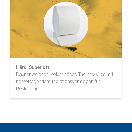
Härdi Superloft +
Daunenweiches, voluminöses Thermo-Vlies mit
hervorragendem Isolationsvermögen für
Bekleidung