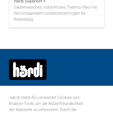
Härdi Superloft +
Daunenweiches, voluminöses Thermo-Vlies mit
hervorragendem Isolationsvermögen für
Bekleidung
Jakob Härdi AG
Köllikerstrasse 17
Jakob Härdi AG verwendet Cookies und
Postfach
Analyse-Tools, um die Nutzerfreundlichkeit
CH-5036 Oberentfelden
der Webseite zu verbessern. Durch die